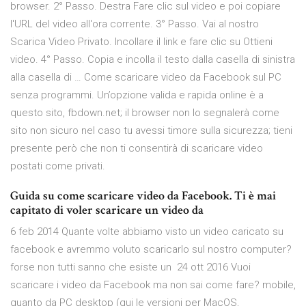
browser. 2° Passo. Destra Fare clic sul video e poi copiare
l'URL del video all'ora corrente. 3° Passo. Vai al nostro
Scarica Video Privato. Incollare il link e fare clic su Ottieni
video. 4° Passo. Copia e incolla il testo dalla casella di sinistra
alla casella di … Come scaricare video da Facebook sul PC
senza programmi. Un’opzione valida e rapida online è a
questo sito, fbdown.net; il browser non lo segnalerà come
sito non sicuro nel caso tu avessi timore sulla sicurezza; tieni
presente però che non ti consentirà di scaricare video
postati come privati.
Guida su come scaricare video da Facebook. Ti è mai
capitato di voler scaricare un video da
6 feb 2014 Quante volte abbiamo visto un video caricato su
facebook e avremmo voluto scaricarlo sul nostro computer?
forse non tutti sanno che esiste un 24 ott 2016 Vuoi
scaricare i video da Facebook ma non sai come fare? mobile,
quanto da PC desktop (qui le versioni per MacOS,