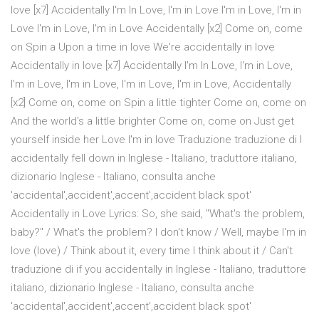
love [x7] Accidentally I'm In Love, I'm in Love I'm in Love, I'm in
Love I'm in Love, I'm in Love Accidentally [x2] Come on, come
on Spin a Upon a time in love We're accidentally in love
Accidentally in love [x7] Accidentally I'm In Love, I'm in Love,
I'm in Love, I'm in Love, I'm in Love, I'm in Love, Accidentally
[x2] Come on, come on Spin a little tighter Come on, come on
And the world's a little brighter Come on, come on Just get
yourself inside her Love I'm in love Traduzione traduzione di I
accidentally fell down in Inglese - Italiano, traduttore italiano,
dizionario Inglese - Italiano, consulta anche
'accidental',accident',accent',accident black spot'
Accidentally in Love Lyrics: So, she said, "What's the problem,
baby?" / What's the problem? I don't know / Well, maybe I'm in
love (love) / Think about it, every time I think about it / Can't
traduzione di if you accidentally in Inglese - Italiano, traduttore
italiano, dizionario Inglese - Italiano, consulta anche
'accidental',accident',accent',accident black spot'