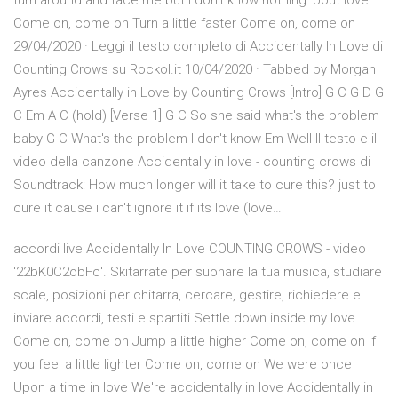
turn around and face me but I don't know nothing 'bout love
Come on, come on Turn a little faster Come on, come on
29/04/2020 · Leggi il testo completo di Accidentally In Love di
Counting Crows su Rockol.it 10/04/2020 · Tabbed by Morgan
Ayres Accidentally in Love by Counting Crows [Intro] G C G D G
C Em A C (hold) [Verse 1] G C So she said what's the problem
baby G C What's the problem I don't know Em Well Il testo e il
video della canzone Accidentally in love - counting crows di
Soundtrack: How much longer will it take to cure this? just to
cure it cause i can't ignore it if its love (love…
accordi live Accidentally In Love COUNTING CROWS - video
'22bK0C2obFc'. Skitarrate per suonare la tua musica, studiare
scale, posizioni per chitarra, cercare, gestire, richiedere e
inviare accordi, testi e spartiti Settle down inside my love
Come on, come on Jump a little higher Come on, come on If
you feel a little lighter Come on, come on We were once
Upon a time in love We're accidentally in love Accidentally in