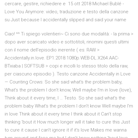
cercare, gestire, richiedere e 15 ott 2018 Michael Bublé -
Love You Anymore: video, traduzione e testo della canzone
su Just because I accidentally slipped and said your name
Ciao! ^^ Ti spiego volentieri~ Ci sono due modalità: - la prima >
dopo aver scaricato video e sottotitoli, rinomini questi ultimi
con il nome dell'episodio inerente ( es: RAW >
Accidentally.in.love. EP1.2018.1080p.WEB-DL.X264.AAC-
BTxiaba | SOFTSUB > copi e incolli lo stesso titolo della raw,
per ciascuno episodio ). Testo canzone Accidentally in Love
— Counting Crows: So she said what's the problem baby,
What's the problem I don't know, Well maybe I'm in love (love),
Think about it every time, I … Testo. So she said what's the
problem baby What's the problem I don't know Well maybe I'm
in love Think about it every time I think about it Can't stop
thinking 'bout it How much longer will it take to cure this Just
to cure it cause I can't ignore it if it's love Makes me wanna