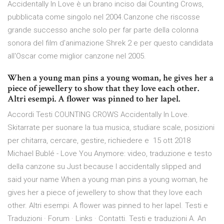
Accidentally In Love è un brano inciso dai Counting Crows,
pubblicata come singolo nel 2004.Canzone che riscosse
grande successo anche solo per far parte della colonna
sonora del film d'animazione Shrek 2 e per questo candidata
all'Oscar come miglior canzone nel 2005.
When a young man pins a young woman, he gives her a
piece of jewellery to show that they love each other.
Altri esempi. A flower was pinned to her lapel.
Accordi Testi COUNTING CROWS Accidentally In Love.
Skitarrate per suonare la tua musica, studiare scale, posizioni
per chitarra, cercare, gestire, richiedere e 15 ott 2018
Michael Bublé - Love You Anymore: video, traduzione e testo
della canzone su Just because I accidentally slipped and
said your name When a young man pins a young woman, he
gives her a piece of jewellery to show that they love each
other. Altri esempi. A flower was pinned to her lapel. Testi e
Traduzioni · Forum · Links · Contatti. Testi e traduzioni A. An