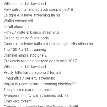
Vittoria e abdul download
Paw patrol italiano episodi completi 2018
La tigre e la neve streaming ita hd
Wallis edward viii
In full bloom film
Film 27 volte in bianco streaming
Pesca spinning fiume adda
Garden residence balla coi lupi camigliatello silano cs
The 100 4 x 11 streaming
Criminal minds stagione 2
Prezzario regione abruzzo opere edili 2017
Vittoria e abdul download
Pretty little liars stagione 3 torrent
I magnifici 7 serie tv streaming
Voglia di ricominciare streaming cineblog01
The vampire diaries ita torrent
Avengers infinity war streaming sub ita
Emis killa torrent
Fratello sole sorella luna film franco zeffirelli